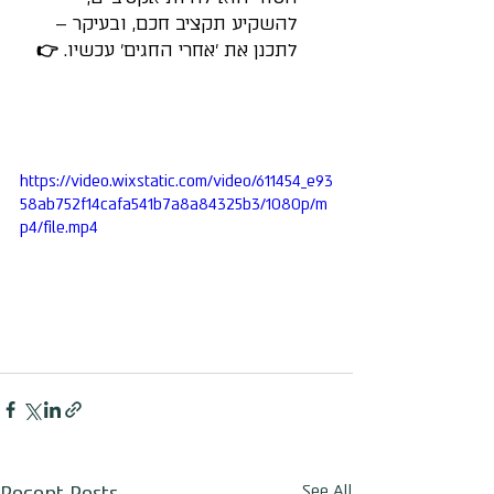
להשקיע תקציב חכם, ובעיקר – 
לתכנן את 'אחרי החגים' עכשיו. 
👉
https://video.wixstatic.com/video/611454_e93
58ab752f14cafa541b7a8a84325b3/1080p/m
p4/file.mp4
Recent Posts
See All