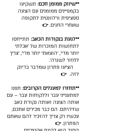
**שיווק ממומן חכם:
 תשקיעו 
בקמפיינים ממומנים עם הצעה 
ספציפית ורלוונטית לתקופה 
שאחרי החגים. 
👉
**לגעת בנקודות הכאב:
 תתייחסו 
לתחושות המוכרות של 'אכלתי 
👋 ברוכים הבאים!
יותר מדי', 'הוצאתי יותר מדי', 'צריך 
לחזור לשגרה'.                             
אשמח לעזור לך
    הציעו פתרון שמדבר בדיוק 
לזה.  
👉
חגי לביא
Tap to chat
**תחזרו למעגלים הקרובים:
 תפנו 
למתענייני עבר וללקוחות עבר – עם 
אותה הצעה ואותה נקודת כאב 
שזיהיתם. הם כבר מכירים אתכם, 
עכשיו רק צריך להזכיר להם שאתם 
הפתרון. 
👉
הסוד הוא להיות אקטיביים, 