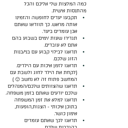
כמה המלצות שלי אליכם והכל 
מהתנסות אישית.
תקבעו יעדים לחופשה והזמינו  
אותה מראש. כך תוודאו שאתם 
אכן עומדים ביעד.
👋 ברוכים הבאים!
תגדירו שעות /ימים בשבוע בהם 
אתם לא עובדים.
תדאגו לבילוי קבוע עם בני/בנות 
אשמח לעזור לך
הזוג שלכם.
חגי לביא
תדאגו לזמן איכות עם הילדים.
Tap to chat
(לקחת את הילד לחוג ולשבת עם 
המחשב פתוח זה לא נחשב 🙂 )
תדאגו שהצוותים שלכם/המנהלים 
שלכם יודעים שאתם בזמן משפחה.
תדאגו למלא את זמן המשפחה 
בתוכן איכותי - הצגות,הופעות, 
אימון כושר.
תדאגו לכך שאתם עומדים 
בהגדרות שלכם.