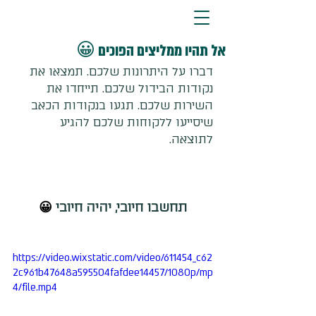
אל תהיו ממליצים הפוכים 😀
דברו על היתרונות שלכם. תמצאו את 
נקודות הבידול שלכם. תייחדו את 
השירות שלכם. תגעו בנקודות הכאב 
שיסייעו ללקוחות שלכם להגיע 
לתוצאה. 
תחשבו חיובי, יהיה חיובי 
😀
https://video.wixstatic.com/video/611454_c62
2c961b47648a595504fafdee14457/1080p/mp
4/file.mp4
👋 ברוכים הבאים!