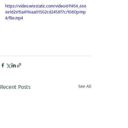
https://video.wixstatic.com/video/611454_666
6e1d2615a4116aa01302cd2458f7c/1080p/mp
4/file.mp4
Recent Posts
See All