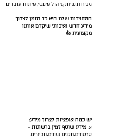
מכירות,שיווק,ניהול פיננסי, פיתוח עובדים
המחויבות שלנו היא כל הזמן לצרוך 
מידע חדש ואיכותי שיקדם אותנו 
מקצועית 👍
👋 ברוכים הבאים!
אשמח לעזור לך
יש כמה אופציות לצרוך מידע:
א.
 מידע שוטף זמין ברשתות
 -  
חגי לביא
סרטונים,תכנים שונים,וובינרים.
Tap to chat