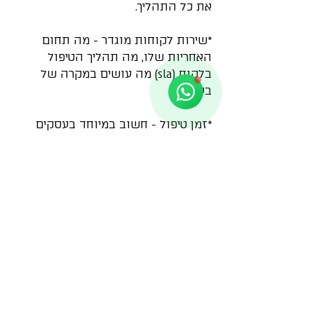
את כל התהליך.
חגי לביא
*שירות לקוחות מוגדר - מה תחום 
Online
האחריות שלו, מה תהליך הטיפול 
🌈 שיהיה לך יום נפלא!
בלקוח (sla) מה עושים במקרה של 
בעיה.
*זמן טיפול - חשוב במיוחד בעסקים 
קטנים. אני מאמין שמי שרוצה לרכוש 
ממני שירות צריך לקבל מענה מהיר 
מאוד. תהיו זריזים, זה ייראה טוב בצד 
השני.
*בקרה עצמית - תבקשו מאדם אחר 
שאינו חלק מהצוות לבצע לקוח סמוי. 
קבלו ממנו את הפידבק וממנו תשפרו 
ותשתפרו.