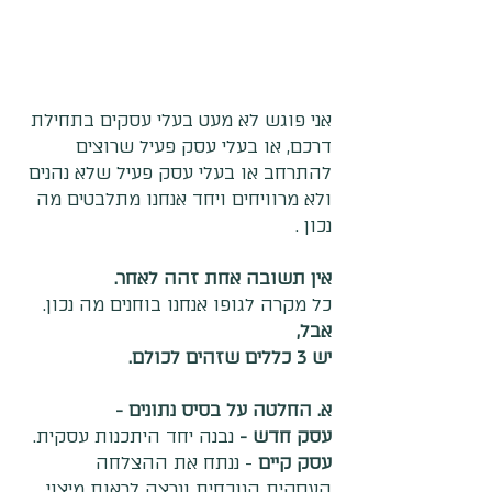
אני פוגש לא מעט בעלי עסקים בתחילת 
דרכם, או בעלי עסק פעיל שרוצים 
להתרחב או בעלי עסק פעיל שלא נהנים 
ולא מרוויחים ויחד אנחנו מתלבטים מה 
נכון .
אין תשובה אחת זהה לאחר.
כל מקרה לגופו אנחנו בוחנים מה נכון.
אבל,
👋 ברוכים הבאים!
יש 3 כללים שזהים לכולם.
אשמח לעזור לך
א. החלטה על בסיס נתונים - 
עסק חדש - 
נבנה יחד היתכנות עסקית. 
חגי לביא
עסק קיים
 - ננתח את ההצלחה 
Tap to chat
העסקית הנוכחית ונרצה לראות מיצוי 