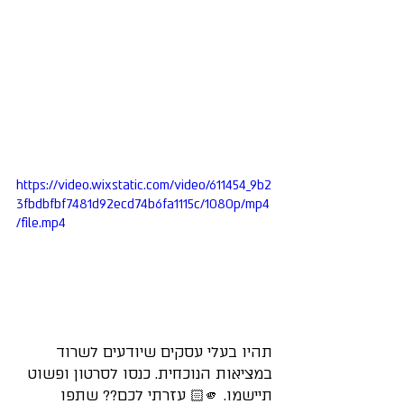
👋 ברוכים הבאים!
אשמח לעזור לך
חגי לביא
https://video.wixstatic.com/video/611454_9b2
Tap to chat
3fbdbfbf7481d92ecd74b6fa1115c/1080p/mp4
/file.mp4
תהיו בעלי עסקים שיודעים לשרוד 
במציאות הנוכחית. כנסו לסרטון ופשוט 
תיישמו. 🫵🏻 עזרתי לכם?? שתפו 