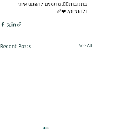
בתגובות✌🏻. מוזמנים להפגש איתי 
ולהתייעץ. ❤️‍🩹
Recent Posts
See All
חגי לביא
Online
🌈 שיהיה לך יום נפלא!