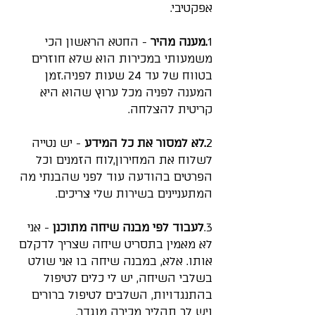
אפקטיבי.
1
.מענה מהיר
 - החטא הראשון הכי 
משמעותי במכירות הוא שלא חוזרים 
בטווח של עד 24 שעות לפניה.זמן 
המענה לפניה מכל ערוץ שהוא היא 
קריטית להצלחה.
2
.לא למסור את כל המידע
 - יש נטייה 
לשלוח את המחירון,לוח הזמנים וכל 
הפרטים בהודעה עוד לפני שהבנתי מה 
👋 ברוכים הבאים!
המתעניינים בשירות שלי צריכים.
אשמח לעזור לך
3.
לעבוד לפי מבנה שיחה מתוכנן
 - אני 
לא מאמין בתסריט שיחה שצריך לדקלם 
חגי לביא
אותו. אלא, במבנה שיחה בו אני שולט 
Tap to chat
בשלבי השיחה, יש לי כלים לטיפול 
בהתנגדויות, השלבים לטיפול ברורים 
ויש לך תהליך מכירה מוגדר.