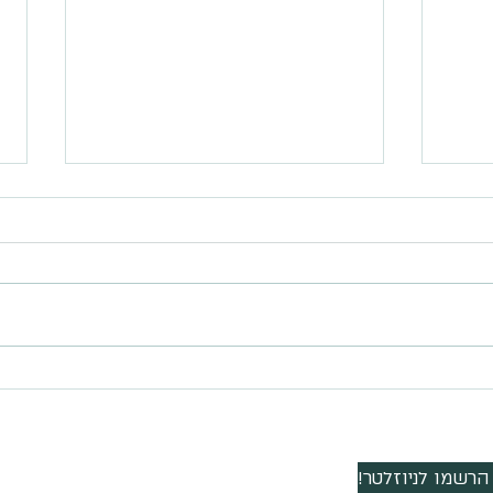
ל עסקי
מה הכי קשה?
הרשמו לניוזלטר!
ז'בוטינסקי 16 ראשון לציון