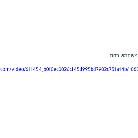
tic.com/video/611454_b0f0ec0026cf45d995bd7902c751a14b/108