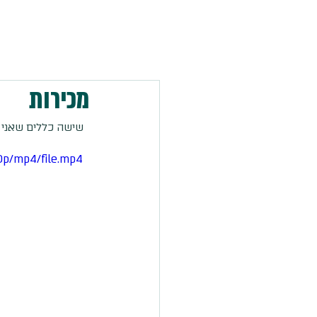
מכירות
  שישה כללים שאני משתמש בהם  
0p/mp4/file.mp4