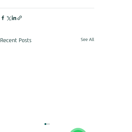
Recent Posts
See All
חגי לביא
Online
🌈 שיהיה לך יום נפלא!