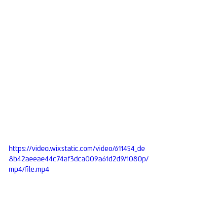
👋 ברוכים הבאים!
אשמח לעזור לך
חגי לביא
Tap to chat
https://video.wixstatic.com/video/611454_de
8b42aeeae44c74af3dca009a61d2d9/1080p/
mp4/file.mp4