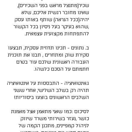
שכיר(מתנצל מראש בפני השכירים), 
שאינו מחובר רגשית אליכם, שלא 
יהיה(ככל הנראה) שותף באותו עסק 
👋 ברוכים הבאים!
,שהוא בעיקר בעל ניסיון בכל הקשור 
להתפתחות מקצועית עצמאית.
אשמח לעזור לך
ב. נתונים - תכינו תחזית עסקית, תבצעו 
סקירת שוק ומתחרים , תבנו את תוכנית 
חגי לביא
העבודה ראשונית שלכם עוד בטרם 
Tap to chat
חתמתם על הסכם כלשהו.
ג.אינטואיציה - התבססות על אינטואיציה 
תהיה רק בשלב השלישי, אחרי ששני 
השלבים הראשונים בוצעו ביסודיות!
לסיכום :כמו שאני מתאמן אצל מאמנת 
כושר ,נעזר בשירותי משרד שיווק 
לניהול קמפיינים, מתכנן הקמה של 