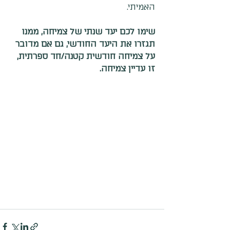
האמיתי.
👋 ברוכים הבאים!
שימו לכם יעד שנתי של צמיחה, ממנו 
תגזרו את היעד החודשי, גם אם מדובר 
על צמיחה חודשית קטנה/חד ספרתית, 
אשמח לעזור לך
זו עדיין צמיחה.
חגי לביא
Tap to chat