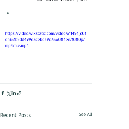
https://video.wixstatic.com/video/611454_c01
ef381b5dd499eacebc39c786084ee/1080p/
mp4/file.mp4
Recent Posts
See All