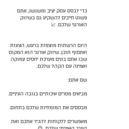
כדי לבסס עסק יציב ומשגשג, אתם 
פשוט חייבים להשקיע גם בשיווק 
האורגני שלכם. 📈
👋 ברוכים הבאים!
היום הרשתות מוצפות ברעש, הצעות 
ואינסוף תוכן. שיווק אורגני הוא המקום 
שבו אתם בונים מערכת יחסים עמוקה 
אשמח לעזור לך
ואמינה עם הקהל שלכם.
חגי לביא
Tap to chat
שם אתם:
מביאים מסרים איכותיים בגובה העיניים.
מבססים את המומחיות שלכם בתחום.
מאפשרים ללקוחות להכיר אתכם ואת 
הערך האמיתי שלכם  😉.