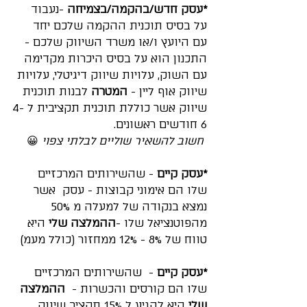
*עסק חדש/בהקמה/בצמיחה
 -נעבוד 
על בסיס תוכנית ההקמה שלכם יחד 
עם היועץ ו/או משרד השיווק שלכם - 
התכנון הוא על בסיס היכרות מקדימה 
עם השוק, עלויות שיווק דיגיטלי, עלויות 
שיווק אוף ליין - 
המטרה
 לבנות תוכנית 
שיווק אשר כוללת תוכנית תקציבית ל 4-
6 חודשים ראשונים.
חשוב להשאיר שוליים לבלתי צפוי
 😀
👋 ברוכים הבאים!
*עסק קיים
 - שהשירותים המרכזיים 
אשמח לעזור לך
שלו הם אימוני קבוצות - עסק  אשר 
נמצא בנקודה של למעלה מ 50% 
חגי לביא
מהפוטנציאל שלו -
ההמלצה שלי
 היא 
Tap to chat
טווח של 8% - 12% ממחזור (כולל מעמ) 
*עסק קיים
 -  שהשירותים המרכזיים 
שלו הם קורסים והכשרות -  
ההמלצה 
שלי
 היא להגיע ל 15% תקציב שיווק 